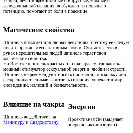
тканей, лечат инфекционные и вирусные, кожные и
желудочные заболевания, возбуждают и повышают
потенцию, помогают от боли в пояснице.
Магические свойства
Шпинель помогает при любых действиях, поэтому ее следует
носить прежде всего активным людям. Считается, что в
руках нерешительных людей шпинель теряет свои
магические свойства.
На Востоке шпинель красных оттенков рассматривают как
мощный стимулятор сексуальной энергии, любви и страсти.
Шпинель не рекомендуют носить постоянно, поскольку она
раскрепощает, снимает контроль сознания, увлекает в мир
сновидений, иллюзий и бездеятельности.
Влияние на чакры
Энергия
Шпинель воздействует на
Проективная Ян (выделяет
Манипуру
и
Свадхистхану
энергию, активизирует)