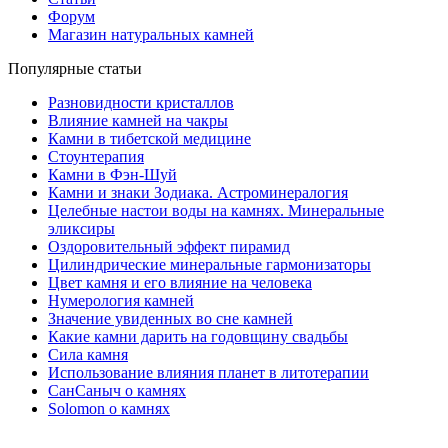
Форум
Магазин натуральных камней
Популярные статьи
Разновидности кристаллов
Влияние камней на чакры
Камни в тибетской медицине
Стоунтерапия
Камни в Фэн-Шуй
Камни и знаки Зодиака. Астроминералогия
Целебные настои воды на камнях. Минеральные
эликсиры
Оздоровительный эффект пирамид
Цилиндрические минеральные гармонизаторы
Цвет камня и его влияние на человека
Нумерология камней
Значение увиденных во сне камней
Какие камни дарить на годовщину свадьбы
Cила камня
Использование влияния планет в литотерапии
СанСаныч о камнях
Solomon о камнях