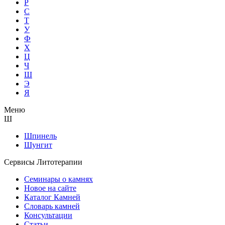
Р
С
Т
У
Ф
Х
Ц
Ч
Ш
Э
Я
Меню
Ш
Шпинель
Шунгит
Сервисы Литотерапии
Семинары о камнях
Новое на сайте
Каталог Камней
Словарь камней
Консультации
Статьи