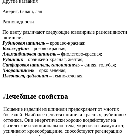
Другие названия
Акерит, балаш, лал
Разновидности
По цвету различают следующие ювелирные разновидности
шпинели:
Рубиновая шпинель
– кроваво-красная;
Баллэ-рубин
– розово-красная;
Альмандиновая шпинель
– фиолетово-красная;
Рубинчик
– оранжево-красная, желтая;
Сапфировая шпинель, ганошпинель
– синяя, голубая;
Хлорошпинель
– ярко-зеленая;
Плеонаст, цейлонит
– темно-зеленая.
Лечебные свойства
Ношение изделий из шпинели предохраняет от многих
болезней. Наиболее ценятся шпинели красных, рубиновых
оттенков. Они энергетически хорошо воздействует на
физическое и эмоциональное тела, укрепляют иммунитет,
усиливают кровообращение, способствуют регенерацию