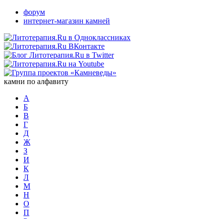
форум
интернет-магазин камней
камни по алфавиту
А
Б
В
Г
Д
Ж
З
И
К
Л
М
Н
О
П