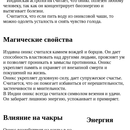
Индийская астрология считает, что оникс полезен любому
человеку, так как он концентрирует биоэнергию и
вытягивает болезни.
Считается, что если пить воду из ониксовой чаши, то
можно одолеть усталость и снять чувство голода.
Магические свойства
Издавна оникс считался камнем вождей и борцов. Он дает
способность властвовать над другими людьми, проясняет ум
и позволяет проникать в замыслы противника. Оникс
укрепляет память и охраняет от внезапной смерти и
покушений на жизнь.
Оникс укрепляет духовную силу, дает супружеское счастье.
Считается, что он помогает избавиться от нерешительности,
застенчивости и мнительности.
В Индии оникс всегда считался символом везения и удачи.
Он забирает лишнюю энергию, успокаивает и примиряет.
Влияние на чакры
Энергия
Оникс воздействует на чакры в на