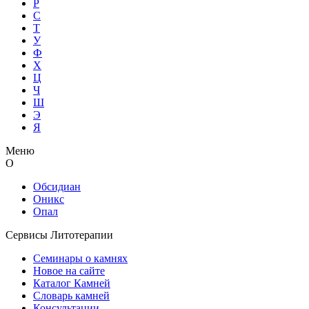
Р
С
Т
У
Ф
Х
Ц
Ч
Ш
Э
Я
Меню
О
Обсидиан
Оникс
Опал
Сервисы Литотерапии
Семинары о камнях
Новое на сайте
Каталог Камней
Словарь камней
Консультации