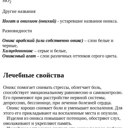
SiO
2
Другие названия
Ногат и онихион (онихий)
- устаревшие названия оникса.
Разновидности
Оникс арабский (или собственно оникс)
– слои белые и
черные,
Халцедононикс
– серые и белые,
Ониксовый агат
– слои различных оттенков серого цвета.
Лечебные свойства
Оникс помогает снимать стрессы, облегчает боль,
способствует эмоциональному равновесию и самоконтролю.
Его применяют при расстройстве нервной системы,
депрессиях, бессоннице, при лечении болезней сердца.
Оникс хорошо снимает боли и уменьшает воспаления. Для
этого его прикладывают на воспаленные места и опухоли.
Изделия из оникса повышают потенцию, обостряют слух,
омолаживают и укрепляют память.