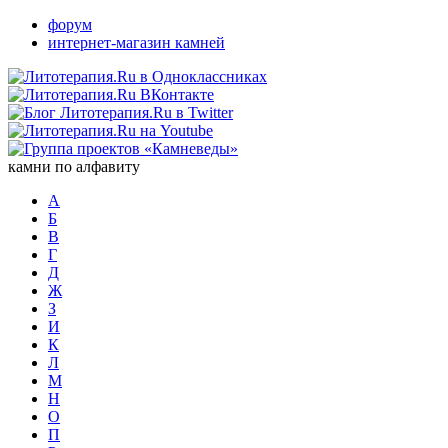
форум
интернет-магазин камней
камни по алфавиту
А
Б
В
Г
Д
Ж
З
И
К
Л
М
Н
О
П